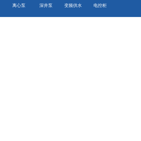
离心泵
深井泵
变频供水
电控柜