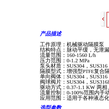
产品描述
工作原理
：
机械驱动隔膜泵
结构特点：
脉动平缓，无泄
流量范围：
160-1560 L/h
压力范围：
0-1.2 MPa
泵头材质：
SUS304
，
SUS316
隔膜型式：
增强型
复合
PTFE
单向阀体：
SUS304
，
SUS316
阀球阀片：
SUS304
，
SUS316
驱动方式：
0.37-1.1
KW
两相
流量控制：
0-100%
范围内手
应用范围：
适用于各种液态
选型参数