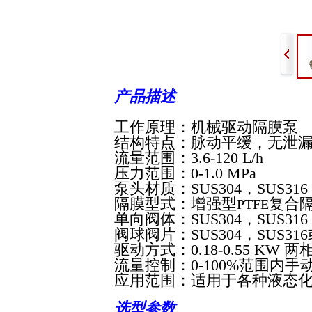
产品描述
工作原理
：
机械驱动隔膜泵
结构特点：
脉动平缓，无泄
流量范围：
3.6-120 L/h
压力范围：
0-1.0 MPa
泵头材质：
SUS304
，
SUS316
隔膜型式：
增强型
复合
PTFE
单向阀体：
SUS304
，
SUS316
阀球阀片：
SUS304
，
SUS316
驱动方式：
0.18-0.55
KW
两
流量控制：
0-100%
范围内手
应用范围：
适用于各种液态
选型参数