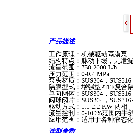
产品描述
工作原理
：
机械驱动隔膜泵
结构特点：
脉动平缓，无泄
流量范围：
750-2000 L/h
压力范围：
0-0.4 MPa
泵头材质：
SUS304
，
SUS316
隔膜型式：
增强型
复合
PTFE
单向阀体：
SUS304
，
SUS316
阀球阀片：
SUS304
，
SUS316
驱动方式：
1.1-
2.2 KW
两相
流量控制：
0-100%
范围内手
应用范围：
适用于各种液态
选型参数